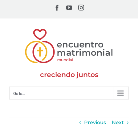
Skip
Facebook
YouTube
Instagram
to
content
creciendo juntos
Go to...
Previous
Next