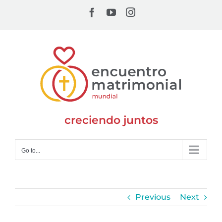
Skip
Facebook
YouTube
Instagram
to
content
creciendo juntos
Go to...
Previous
Next