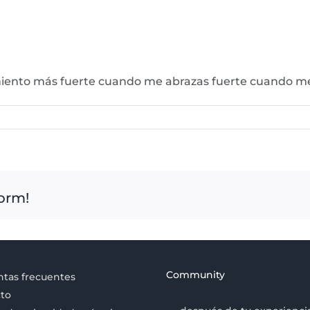
imiento más fuerte cuando me abrazas fuerte cuando m
form!
Community
tas frecuentes
to