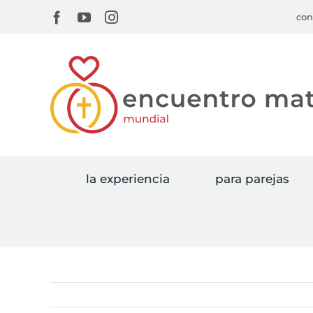
Skip
Facebook
YouTube
Instagram
con
to
content
la experiencia
para parejas