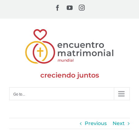
Skip
Facebook
YouTube
Instagram
to
content
creciendo juntos
Go to...
Previous
Next