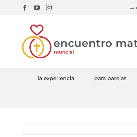
Skip
Facebook
YouTube
Instagram
con
to
content
la experiencia
para parejas