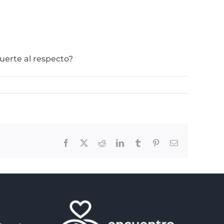
uerte al respecto?
Facebook
X
Reddit
LinkedIn
Tumblr
Pinterest
Email