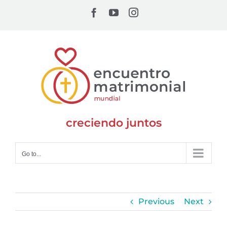
Skip
Facebook
YouTube
Instagram
to
content
creciendo juntos
Go to...
Previous
Next