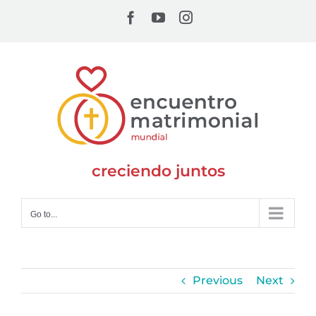
Skip
Facebook
YouTube
Instagram
to
content
creciendo juntos
Go to...
Previous
Next