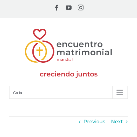
Skip
Facebook
YouTube
Instagram
to
content
creciendo juntos
Go to...
Previous
Next