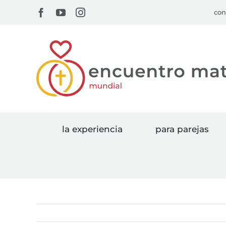
Skip
Facebook
YouTube
Instagram
con
to
content
la experiencia
para parejas