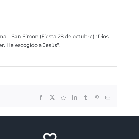
a – San Simón (Fiesta 28 de octubre) “Dios
er. He escogido a Jesús”.
Facebook
X
Reddit
LinkedIn
Tumblr
Pinterest
Email