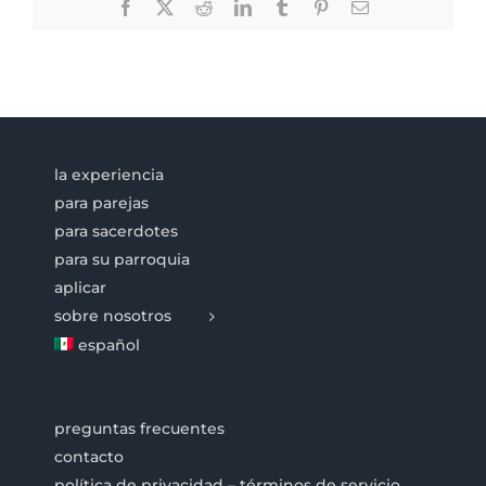
Facebook
X
Reddit
LinkedIn
Tumblr
Pinterest
Email
la experiencia
para parejas
para sacerdotes
para su parroquia
aplicar
sobre nosotros
español
preguntas frecuentes
contacto
política de privacidad – términos de servicio