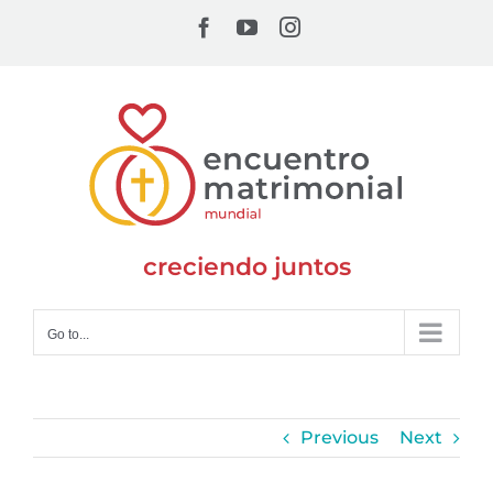
Skip
Facebook
YouTube
Instagram
to
content
creciendo juntos
Go to...
Previous
Next