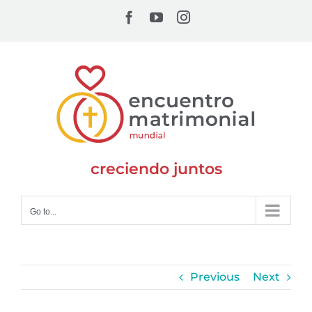
Skip
Facebook
YouTube
Instagram
to
content
creciendo juntos
Go to...
Previous
Next