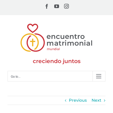
Skip
Facebook
YouTube
Instagram
to
content
creciendo juntos
Go to...
Previous
Next