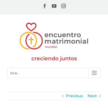
Skip
Facebook
YouTube
Instagram
to
content
creciendo juntos
Go to...
Previous
Next