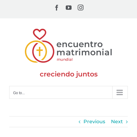
Skip
Facebook
YouTube
Instagram
to
content
creciendo juntos
Go to...
Previous
Next