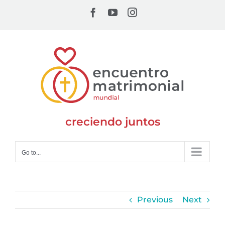
Skip
Facebook
YouTube
Instagram
to
content
creciendo juntos
Go to...
Previous
Next