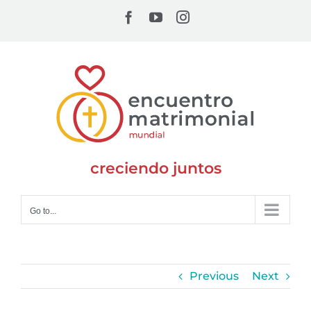
Skip
Facebook
YouTube
Instagram
to
content
creciendo juntos
Go to...
Previous
Next