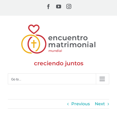
Skip
Facebook
YouTube
Instagram
to
content
creciendo juntos
Go to...
Previous
Next