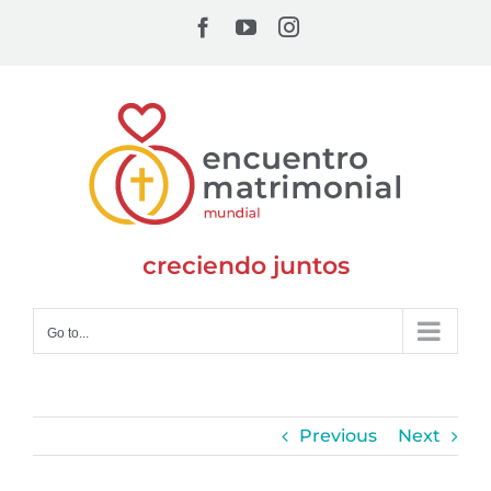
Skip
Facebook
YouTube
Instagram
to
content
creciendo juntos
Go to...
Previous
Next