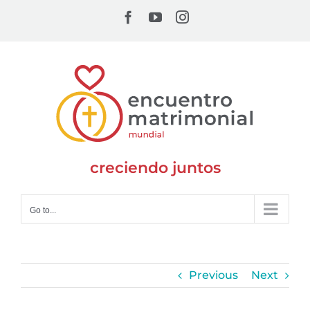
Skip
Facebook
YouTube
Instagram
to
content
creciendo juntos
Go to...
Previous
Next