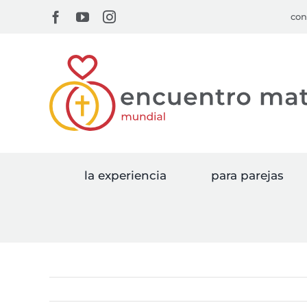
Skip
Facebook
YouTube
Instagram
con
to
content
la experiencia
para parejas