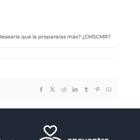
 ¿Desearía que la prepararas más? ¿CMSCMR?
Facebook
X
Reddit
LinkedIn
Tumblr
Pinterest
Email