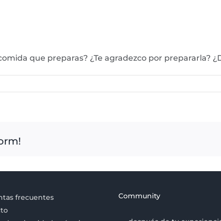
r comida que preparas? ¿Te agradezco por prepararla?
form!
Community
tas frecuentes
to