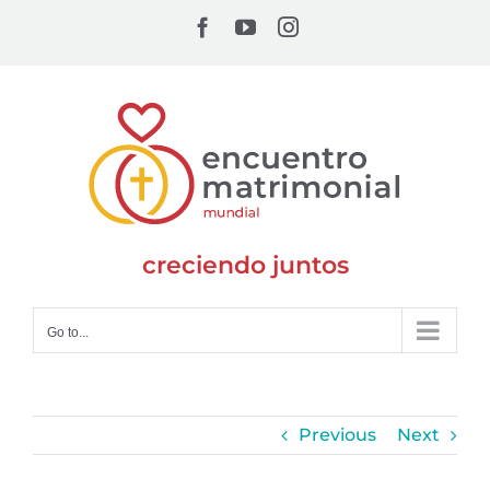
Skip
Facebook
YouTube
Instagram
to
content
creciendo juntos
Go to...
Previous
Next