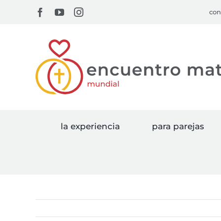
Skip
Facebook
YouTube
Instagram
con
to
content
la experiencia
para parejas