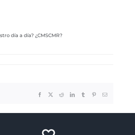
estro día a día? ¿CMSCMR?
Facebook
X
Reddit
LinkedIn
Tumblr
Pinterest
Email