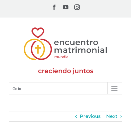
Skip
Facebook
YouTube
Instagram
to
content
creciendo juntos
Go to...
Previous
Next