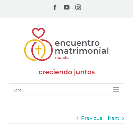
Skip
Facebook
YouTube
Instagram
to
content
creciendo juntos
Go to...
Previous
Next