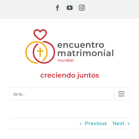
Skip
Facebook
YouTube
Instagram
to
content
creciendo juntos
Go to...
Previous
Next