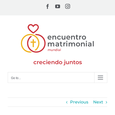
Skip
Facebook
YouTube
Instagram
to
content
creciendo juntos
Go to...
Previous
Next