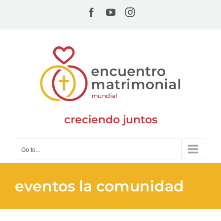
Skip
Facebook
YouTube
Instagram
to
content
creciendo juntos
Go to...
eventos la comunidad