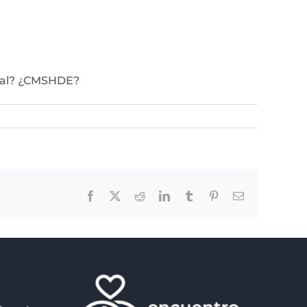
nial? ¿CMSHDE?
Facebook
X
Reddit
LinkedIn
Tumblr
Pinterest
Email