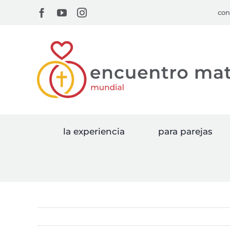
Skip
Facebook
YouTube
Instagram
con
to
content
la experiencia
para parejas