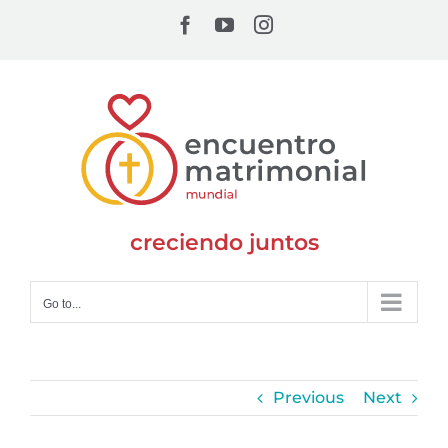
Skip
Facebook
YouTube
Instagram
to
content
creciendo juntos
Go to...
Previous
Next