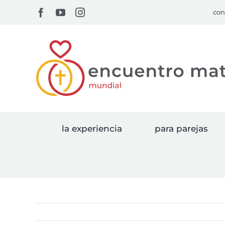
Skip
Facebook
YouTube
Instagram
con
to
content
la experiencia
para parejas