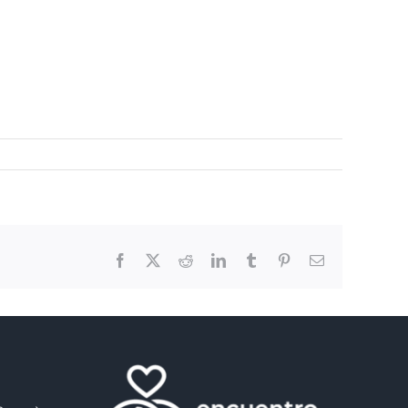
Facebook
X
Reddit
LinkedIn
Tumblr
Pinterest
Email