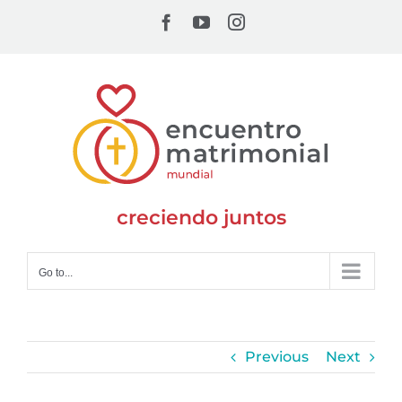
Skip
Facebook
YouTube
Instagram
to
content
creciendo juntos
Go to...
Previous
Next