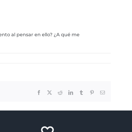
ento al pensar en ello? ¿A qué me
Facebook
X
Reddit
LinkedIn
Tumblr
Pinterest
Email