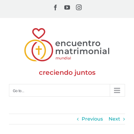
Skip
Facebook
YouTube
Instagram
to
content
creciendo juntos
Go to...
Previous
Next