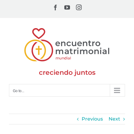
Skip
Facebook
YouTube
Instagram
to
content
creciendo juntos
Go to...
Previous
Next