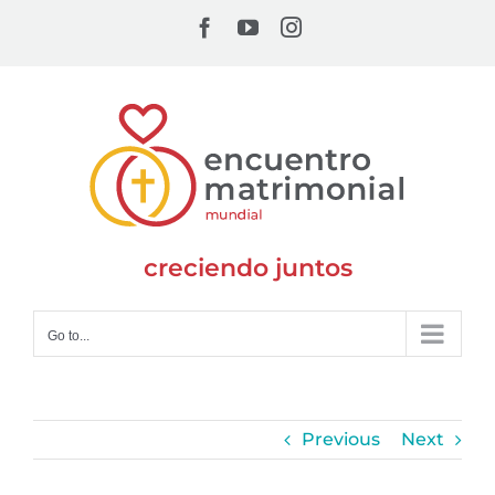
Skip
Facebook
YouTube
Instagram
to
content
creciendo juntos
Go to...
Previous
Next