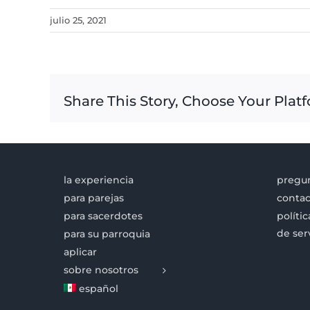
julio 25, 2021
Share This Story, Choose Your Plat
la experiencia
pregun
para parejas
contac
para sacerdotes
políti
de ser
para su parroquia
aplicar
sobre nosotros
español