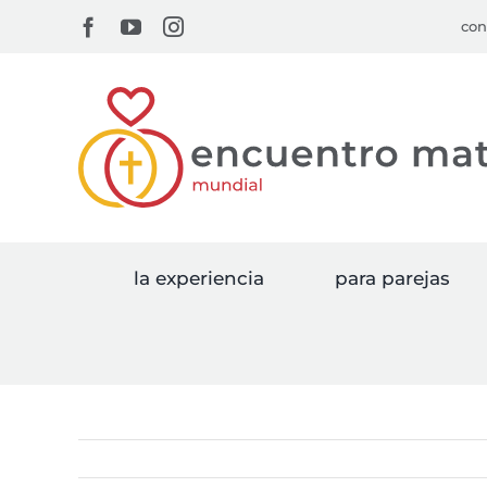
Skip
Facebook
YouTube
Instagram
con
to
content
la experiencia
para parejas