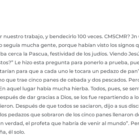
nuestro trabajo, y bendecirlo 100 veces. CMSCMR? Jn 6, 
. Lo seguía mucha gente, porque habían visto los signos
aba cerca la Pascua, festividad de los judíos. Viendo Jes
” Le hizo esta pregunta para ponerlo a prueba, pues él
tarían para que a cada uno le tocara un pedazo de pan”
o que trae cinco panes de cebada y dos pescados. Pero,
 En aquel lugar había mucha hierba. Todos, pues, se sen
después de dar gracias a Dios, se los fue repartiendo a
ieron. Después de que todos se saciaron, dijo a sus dis
los pedazos que sobraron de los cinco panes llenaron do
en verdad, el profeta que habría de venir al mundo”. Per
a, él solo.