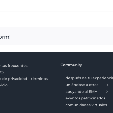
form!
Community
tas frecuentes
to
después de tu experienci
ca de privacidad – términos
uniéndose a otros
vicio
apoyando al EMM
eventos patrocinados
comunidades virtuales