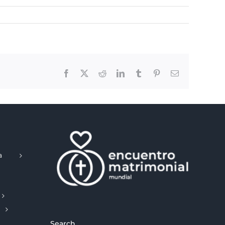
Facebook
X
Reddit
LinkedIn
Tumblr
Pinterest
Email
a
Search