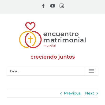
Skip
Facebook
YouTube
Instagram
to
content
creciendo juntos
Go to...
Previous
Next