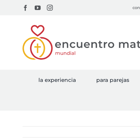
Skip
Facebook
YouTube
Instagram
con
to
content
la experiencia
para parejas