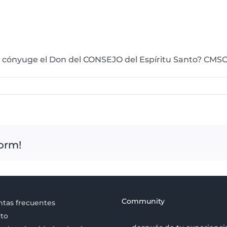
i cónyuge el Don del CONSEJO del Espíritu Santo? CM
form!
Community
tas frecuentes
to