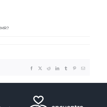
SCMR?
Facebook
X
Reddit
LinkedIn
Tumblr
Pinterest
Email