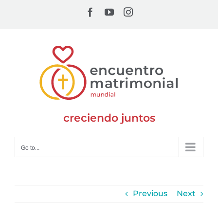
Skip
Facebook
YouTube
Instagram
to
content
creciendo juntos
Go to...
Previous
Next