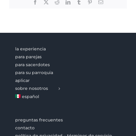
Facebook
X
Reddit
LinkedIn
Tumblr
Pinterest
Email
la experiencia
para parejas
para sacerdotes
para su parroquia
aplicar
sobre nosotros
español
preguntas frecuentes
contacto
política de privacidad – términos de servicio