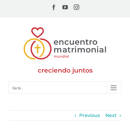
Skip
Facebook
YouTube
Instagram
to
content
creciendo juntos
Go to...
Previous
Next