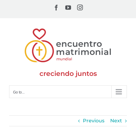
Skip
Facebook
YouTube
Instagram
to
content
creciendo juntos
Go to...
Previous
Next