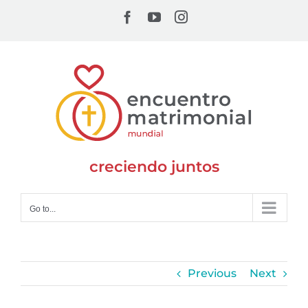
Skip
Facebook
YouTube
Instagram
to
content
creciendo juntos
Go to...
Previous
Next