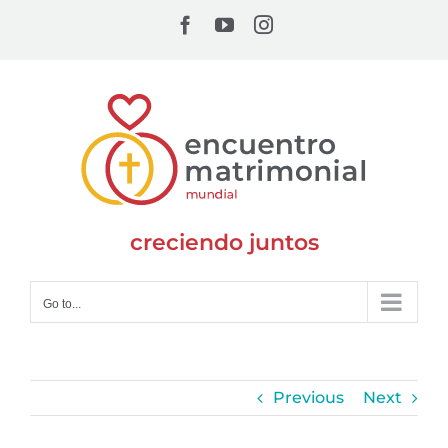
Skip
Facebook
YouTube
Instagram
to
content
creciendo juntos
Go to...
Previous
Next