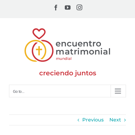
Skip
Facebook
YouTube
Instagram
to
content
creciendo juntos
Go to...
Previous
Next