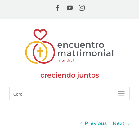
Skip
Facebook
YouTube
Instagram
to
content
creciendo juntos
Go to...
Previous
Next