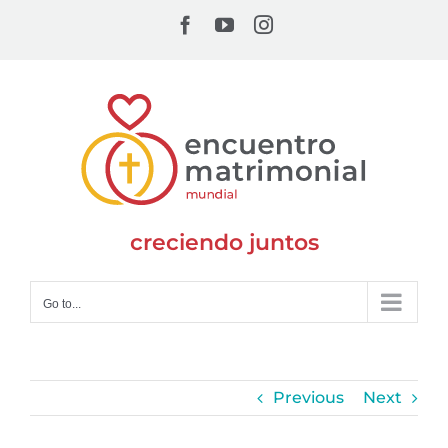
Skip
Facebook
YouTube
Instagram
to
content
creciendo juntos
Go to...
Previous
Next