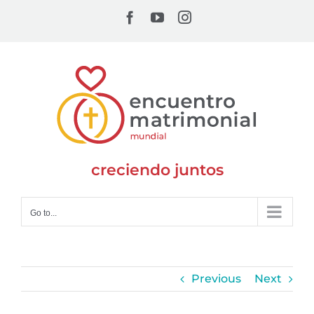
Skip
Facebook
YouTube
Instagram
to
content
creciendo juntos
Go to...
Previous
Next