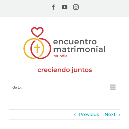
Skip
Facebook
YouTube
Instagram
to
content
creciendo juntos
Go to...
Previous
Next