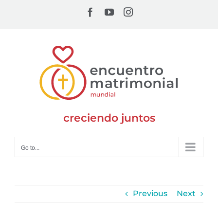
Skip
Facebook
YouTube
Instagram
to
content
creciendo juntos
Go to...
Previous
Next