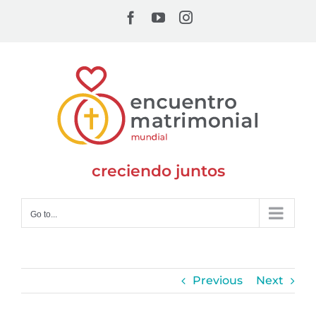
Skip
Facebook
YouTube
Instagram
to
content
creciendo juntos
Go to...
Previous
Next